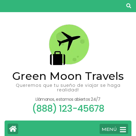
Saltar
al
contenido
(presiona
la
tecla
Intro)
Green Moon Travels
Queremos que tu sueño de viajar se haga
realidad!
Llámanos, estamos abiertos 24/7
(888) 123-45678
MENÚ