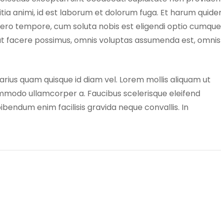
llitia animi, id est laborum et dolorum fuga. Et harum quid
libero tempore, cum soluta nobis est eligendi optio cumque
at facere possimus, omnis voluptas assumenda est, omnis
 varius quam quisque id diam vel. Lorem mollis aliquam ut
commodo ullamcorper a. Faucibus scelerisque eleifend
bendum enim facilisis gravida neque convallis. In