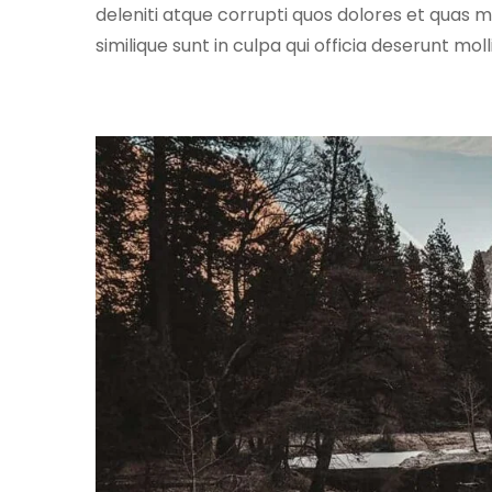
deleniti atque corrupti quos dolores et quas m
similique sunt in culpa qui officia deserunt mol