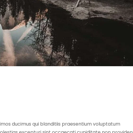
simos ducimus qui blanditiis praesentium voluptatum
olestias excepturi sint occaecati cupiditate non providen