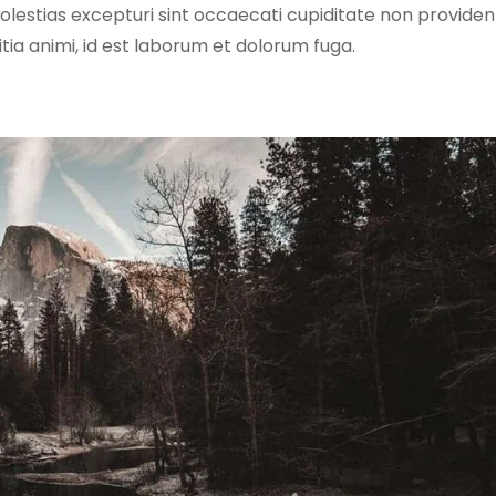
olestias excepturi sint occaecati cupiditate non providen
litia animi, id est laborum et dolorum fuga.