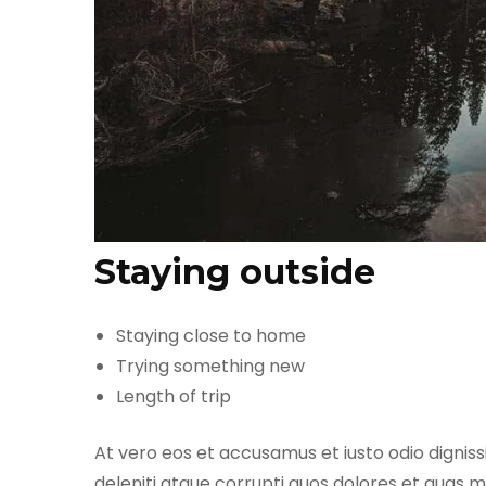
Staying outside
Staying close to home
Trying something new
Length of trip
At vero eos et accusamus et iusto odio dignis
deleniti atque corrupti quos dolores et quas m