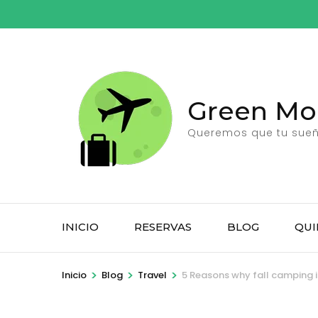
Saltar
al
contenido
(presiona
la
Green Moo
tecla
Intro)
Queremos que tu sueño
INICIO
RESERVAS
BLOG
QUI
>
>
>
Inicio
Blog
Travel
5 Reasons why fall camping i