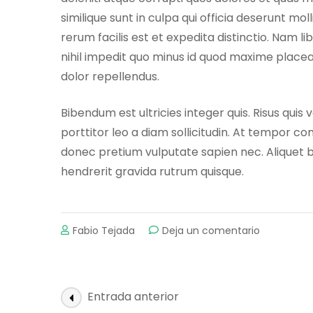
similique sunt in culpa qui officia deserunt mo
rerum facilis est et expedita distinctio. Nam 
nihil impedit quo minus id quod maxime place
dolor repellendus.
Bibendum est ultricies integer quis. Risus quis
porttitor leo a diam sollicitudin. At tempor 
donec pretium vulputate sapien nec. Aliquet bi
hendrerit gravida rutrum quisque.
en
Fabio Tejada
Deja un comentario
5
Reasons
why
fall
Navegación
Entrada anterior
camping