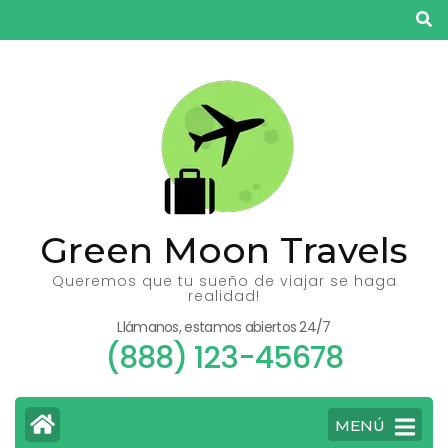
Saltar
al
contenido
(presiona
la
tecla
Intro)
Green Moon Travels
Queremos que tu sueño de viajar se haga
realidad!
Llámanos, estamos abiertos 24/7
(888) 123-45678
MENÚ