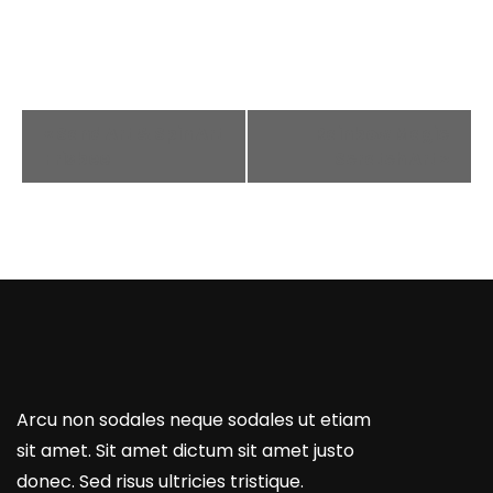
Event
«
Sand Art & Spin Art
Rainbow Magic
Navigation
Frisbee
Scratch Art
»
Arcu non sodales neque sodales ut etiam
sit amet. Sit amet dictum sit amet justo
donec. Sed risus ultricies tristique.