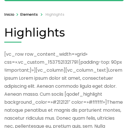
>
>
Inicio
Elements
Highlights
Highlights
[vc_row row_content_width=»grid»
css=».vc_custom_1537521321791{padding-top: 90px
!important;}»][vc_column][vc_column_text]Lorem
ipsum Lorem ipsum dolor sit amet, consectetuer
adipiscing elit. Aenean commodo ligula eget dolor.
Aenean massa. Cum sociis [qodef_highlight
background_color=»#212121″ color=»#ffffff»]Theme
natoque penatibus et magnis dis parturient montes,
nascetur ridiculus mus. Donec quam felis, ultricies
nec, pellentesque eu, pretium quis, sem. Nulla