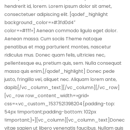
hendrerit id, lorem. Lorem ipsum dolor sit amet,
consectetuer adipiscing elit. [qodef_highlight
background_color=»#3fd0d4″
color=»#fff»] Aenean commodo ligula eget dolor.
Aenean massa. Cum sociis Theme natoque
penatibus et mag parturient montes, nascetur
ridiculus mus. Donec quam felis, ultricies nec,
pellentesque eu, pretium quis, sem. Nulla consequat
massa quis enim.[/qodef_highlight] Donec pede
justo, fringilla vel, aliquet nec. Aliquam lorem ante,
dapib[/vc_column_text][/vc_column][/vc_row]
[vc_row row_content_width=»grid»
css=».vc_custom_1537521398204{padding-top:
54px !important;padding-bottom: 102px
!important;}»][vc_column][vc_column_text]Donec
vitae sapien ut libero venenatis faucibus. Nullam quis