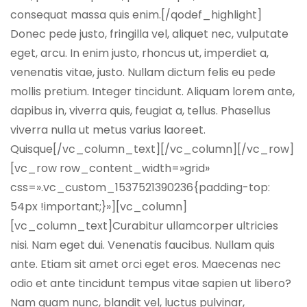
consequat massa quis enim.[/qodef_highlight]
Donec pede justo, fringilla vel, aliquet nec, vulputate
eget, arcu. In enim justo, rhoncus ut, imperdiet a,
venenatis vitae, justo. Nullam dictum felis eu pede
mollis pretium. Integer tincidunt. Aliquam lorem ante,
dapibus in, viverra quis, feugiat a, tellus. Phasellus
viverra nulla ut metus varius laoreet.
Quisque[/vc_column_text][/vc_column][/vc_row]
[vc_row row_content_width=»grid»
css=».vc_custom_1537521390236{padding-top:
54px !important;}»][vc_column]
[vc_column_text]Curabitur ullamcorper ultricies
nisi. Nam eget dui. Venenatis faucibus. Nullam quis
ante. Etiam sit amet orci eget eros. Maecenas nec
odio et ante tincidunt tempus vitae sapien ut libero?
Nam quam nunc, blandit vel, luctus pulvinar,