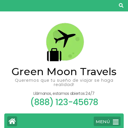
Saltar
al
contenido
(presiona
la
tecla
Intro)
Green Moon Travels
Queremos que tu sueño de viajar se haga
realidad!
Llámanos, estamos abiertos 24/7
(888) 123-45678
MENÚ