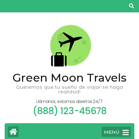
Saltar
al
contenido
(presiona
la
tecla
Intro)
Green Moon Travels
Queremos que tu sueño de viajar se haga
realidad!
Llámanos, estamos abiertos 24/7
(888) 123-45678
MENÚ